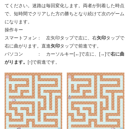
てください。迷路は毎回変化します。両者が到着した時点
で、短時間でクリアした方の勝ちとなり続けて次のゲーム
になります。
操作キー
スマートフォン： 左矢印タップで左に、右
矢印
タップで
右に曲がります。直進
矢印
タップで前進です。
パソコン ： カーソルキー[←]で左に、[→]で
右に曲
がります。
[↑]で前進です。